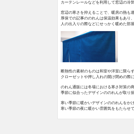
カーテンレールなどを利用して窓辺の冷
窓辺の寒さを抑えることで、暖房の熱も
厚保での記事ののれんは保温効果もあり
人の出入りの際などにせっかく暖めた部
断熱性の素材のものは和室や洋室に限ら
クローゼットや押し入れの開け閉めの際
のれん通販には冬場における寒さ対策の
季節に似合ったデザインののれんが取り
寒い季節に暖かいデザインののれんをか
寒い季節の夜に暖かい雰囲気をもたらせ