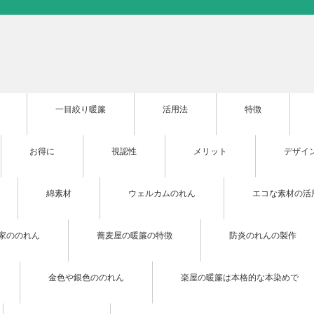
一目絞り暖簾
活用法
特徴
お得に
視認性
メリット
デザイ
綿素材
ウェルカムのれん
エコな素材の活
家ののれん
蕎麦屋の暖簾の特徴
防炎のれんの製作
金色や銀色ののれん
楽屋の暖簾は本格的な本染めで