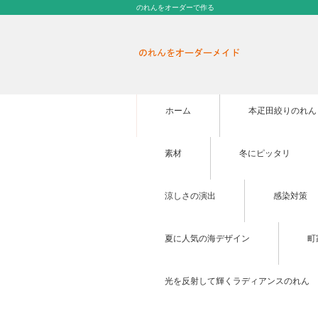
のれんをオーダーで作る
ホーム
本疋田絞りのれん
素材
冬にピッタリ
涼しさの演出
感染対策
夏に人気の海デザイン
町
光を反射して輝くラディアンスのれん