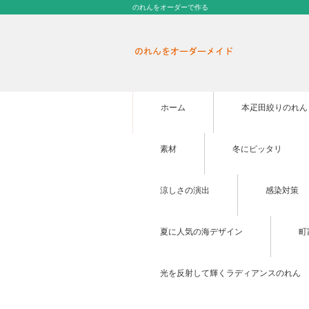
のれんをオーダーで作る
ホーム
本疋田絞りのれん
素材
冬にピッタリ
涼しさの演出
感染対策
夏に人気の海デザイン
町
光を反射して輝くラディアンスのれん