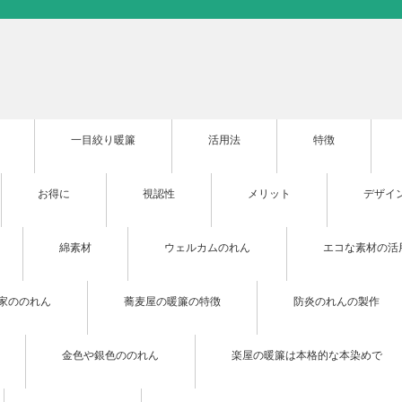
一目絞り暖簾
活用法
特徴
お得に
視認性
メリット
デザイ
綿素材
ウェルカムのれん
エコな素材の活
家ののれん
蕎麦屋の暖簾の特徴
防炎のれんの製作
金色や銀色ののれん
楽屋の暖簾は本格的な本染めで