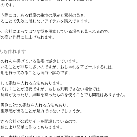
ものです。
使う際には、ある程度の生地の厚みと素材の良さ、
することで失敗に感じないアイテムを購入できます。
が、会社によってはひな型を用意している場合も見られるので、
度の高い作品に仕上げられます。
んも作れます
にのれんを掲げている住宅は減少しています。
ていることが非常に多いのですが、おしゃれをアピールするには、
活用を行ってみることも面白い試みです。
として家紋を入れる方法もあります。
べておくことが必要ですが、もしも判明できない場合では、
も所縁があったり、興味を持ったものを使うことでも問題はありません。
両側に2つの家紋を入れる方法もあり、
り重厚感が出ることが魅力ではないでしょうか。
できる会社が公式サイトを開設しているので、
入稿により簡単に作ってもらえます。