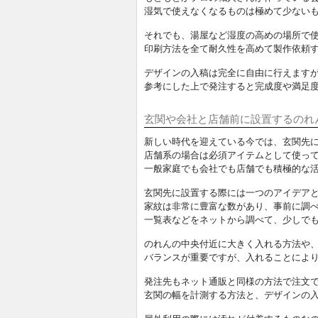
湿気で使えなくなるものは極めて少ない
それでも、湯屋など湿度の高めの場所で
印刷方法を全て耐久性を高めて製作依頼
デザインの入稿は完全に自由に行えます
参考にした上で発注すると完成度や満足
玄関や会社と店舗前に設置するのれ
新しい時代を迎えている今では、玄関先
店舗系の場合は必須アイテムとして使っ
一般家庭でも会社でも店舗でも積極的な
玄関先に設置する際には一つのアイデア
家紋は非常に豊富な数があり、事前に調
一覧表などをネットから調べて、少しで
のれんの中央付近に大きく入れる方法や、
バランスが重要ですが、入れることによ
発注先もネット通販と同様の方法で注文
玄関の幅を計測する方法と、デザインの